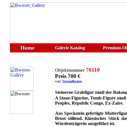
Home
Galerie
Katalog
Premium-Ob
70110
Objektnummer
Preis 700 €
zzgl.
Versandkosten
Steinerne Grabfigur
ntadi
der Bakong
A Stone-Figurine, Tomb-Figure
ntadi
Peoples, Republic Congo, Ex-Zaire.
Aus Speckstein gefertigte Mutterfig
Brust stillend. Klassisches Stück 
Würdenträgerin ausgeführt ist.