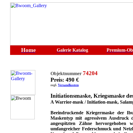
Home
Galerie
Katalog
Premium-Ob
74204
Objektnummer
Preis: 490 €
zzgl.
Versandkosten
Initiationsmaske, Kriegsmaske d
A Warrior-mask
/ Initiation-mask,
Salam
Beeindruckende Kriegermaske der Ibuk
Maskentyp mit agressivem Ausdruck d
angespitzten Zähne hervorgehoben w
umfangreicher Federschmuck und Netzb