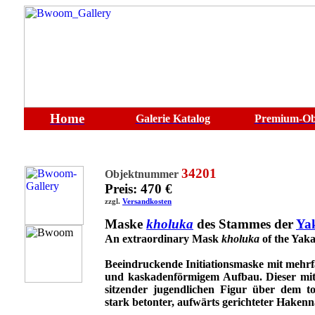
Home
Galerie
Katalog
Premium-Ob
34201
Objektnummer
Preis: 470 €
zzgl.
Versandkosten
Maske
kholuka
des Stammes der
Ya
An extraordinary Mask
kholuka
of the Yaka
Beeindruckende Initiationsmaske mit mehr
und kaskadenförmigem Aufbau. Dieser mit au
sitzender jugendlichen Figur über dem t
stark betonter, aufwärts gerichteter Hakenn