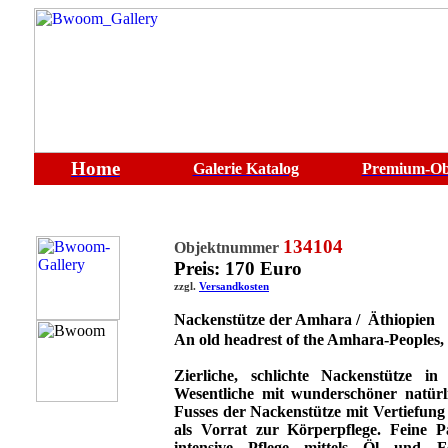
Home
Galerie
Katalog
Premium-Ob
134104
Objektnummer
Preis: 170 Euro
zzgl.
Versandkosten
Nackenstütze der Amhara / Äthiopien
An old headrest
of the Amhara-Peoples,
Zierliche, schlichte Nackenstütze i
Wesentliche mit wunderschöner natür
Fusses der Nackenstütze mit Vertiefung
als Vorrat zur Körperpflege. Feine 
intensive Pflege mittels Öl und 