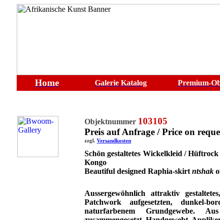
Home
Galerie
Katalog
Premium-Ob
103105
Objektnummer
Preis auf Anfrage / Price on reque
zzgl.
Versandkosten
Schön gestaltetes Wickelkleid
/ Hüftrock
Kongo
Beautiful designed Raphia-skirt
ntshak
o
Aussergewöhnlich attraktiv gestaltete
Patchwork aufgesetzten, dunkel-bo
naturfarbenem Grundgewebe. Aus
zusammengesetzt. Handgewebt, Appliken