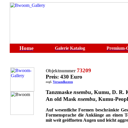
Home
Galerie
Katalog
Premium-O
73209
Objektnummer
Preis: 430 Euro
zzgl.
Versandkosten
Tanzmaske
nsembu
, Kumu, D. R.
An old Mask
nsembu
,
Kumu-Peopl
Auf wesentliche Formen beschränkte Ge
Formensprache die Anklänge an einen Tot
mit weit geöffneten Augen und leicht agg