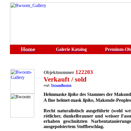
Home
Galerie
Katalog
Premium-Ob
122203
Objektnummer
Verkauft / sold
zzgl.
Versandkosten
Helmmaske
lipiko
des Stammes der
Makonde
A fine
helmet-mask
lipiko
, Makonde-Peoples
Recht naturalistisch ausgeführte (wohl w
rötlicher, dunkelbrauner und weisser Fass
erhaben geschnitzten Narbentatauierung
ausgepolstertem Stoffbeschlag.