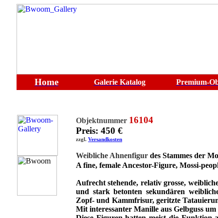
Home
Galerie
Katalog
Premium-Ob
16104
Objektnummer
Preis: 450 €
zzgl.
Versandkosten
Weibliche Ahnenfigur
des Stammes der Mo
A fine, female Ancestor-Figure,
Mossi-peop
Aufrecht stehende, relativ grosse, weiblic
und stark betonten sekundären weibliche
Zopf- und Kammfrisur, geritzte Tatauieru
Mit interessanter Manille aus Gelbguss um 
Diese Figuren hatten meist die Funktion 