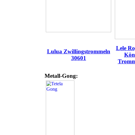
Lele R
Lulua Zwillingstrommeln
Köni
30601
Tromm
Metall-Gong: