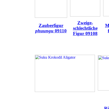
Zweige-
Zauberfigur
M
schlecht
liche
phuungu
09110
Figur 09108
Ri