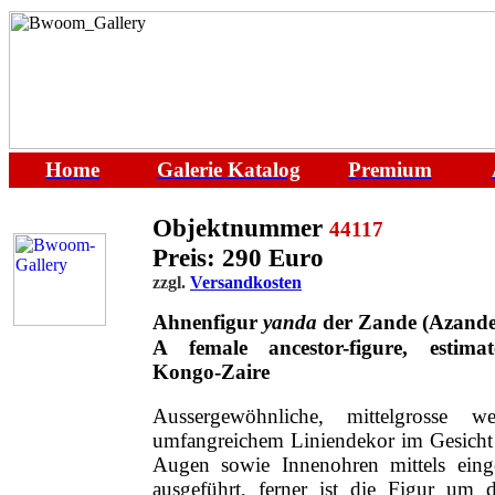
Home
Galerie
Katalog
Premium
Objektnummer
44117
Preis: 290 Euro
zzgl.
Versandkosten
Ahnenfigur
yanda
der Zande (Azande
A female ancestor-figure
,
estima
Kongo-Zaire
Aussergewöhnliche, mittelgrosse w
umfangreichem Liniendekor im Gesicht
Augen sowie Innenohren mittels einge
ausgeführt, ferner ist die Figur um 