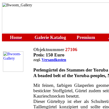
Home
Galerie
Katalog
Premium
Objektnummer
27106
Preis: 150 Euro
zzgl.
Versandkosten
Perlengürtel des Stammes der Yoruba 
A beaded belt
of the Yoruba-peoples
, 
Mit feinen, farbigen Glasperlen geomet
bestickter Stoffgürtel, Gürtel zudem sei
Kaurieschnecken besetzt.
Dieser Gürteltyp ist eher als Schulter
Taillengürtel konzipiert und sollte e